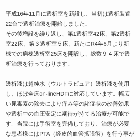
平成16年11月に透析室を新設し、当初は透析装置
22台で透析治療を開始しました。
その後増設を繰り返し、第1透析室42床、第2透析
室22床、第３透析室５床、新たにR4年6月より新
棟での病棟透析室25床を開設し、総数９４床で透
析治療を行っております。
透析液は超純水（ウルトラピュア）透析液を使用
し、ほぼ全床on-lineHDFに対応しています。幅広
い尿毒素の除去により痒み等の諸症状の改善効果
や透析中の血圧安定に期待が持てる治療が可能で
す。当院には手術室を完備しており、治療が必要
な患者様にはPTA（経皮的血管拡張術）を行う事が