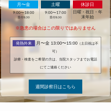
月〜金
土曜
休診日
日曜・祝日・年
9:00〜18:00
9:00〜17:00
末年始
※急患の場合はこの限りではありません
月〜金 13:00〜15:00
（土日祝は不
可）
診療・検査をご希望の方は、当院スタッフまでお電話
にてご連絡ください
週間診察日はこちら